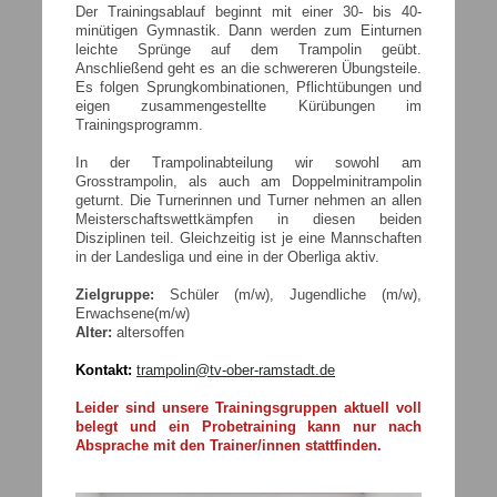
Der Trainingsablauf beginnt mit einer 30- bis 40-
minütigen Gymnastik. Dann werden zum Einturnen
leichte Sprünge auf dem Trampolin geübt.
Anschließend geht es an die schwereren Übungsteile.
Es folgen Sprungkombinationen, Pflichtübungen und
eigen zusammengestellte Kürübungen im
Trainingsprogramm.
In der Trampolinabteilung wir sowohl am
Grosstrampolin, als auch am Doppelminitrampolin
geturnt. Die Turnerinnen und Turner nehmen an allen
Meisterschaftswettkämpfen in diesen beiden
Disziplinen teil. Gleichzeitig ist je eine Mannschaften
in der Landesliga und eine in der Oberliga aktiv.
Zielgruppe:
Schüler (m/w), Jugendliche (m/w),
Erwachsene(m/w)
Alter:
altersoffen
Kontakt:
trampolin@tv-ober-ramstadt.de
Leider sind unsere Trainingsgruppen aktuell voll
belegt und ein Probetraining kann nur nach
Absprache mit den Trainer/innen stattfinden.